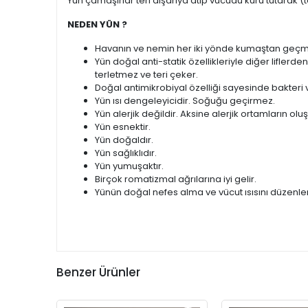
Yün çamaşırlar teri dışarıya atıp vücudu kuru tutarak (t
NEDEN YÜN ?
Havanın ve nemin her iki yönde kumaştan geçmesi
Yün doğal anti-statik özellikleriyle diğer liflerd
terletmez ve teri çeker.
Doğal antimikrobiyal özelliği sayesinde bakte
Yün ısı dengeleyicidir. Soğuğu geçirmez.
Yün alerjik değildir. Aksine alerjik ortamların o
Yün esnektir.
Yün doğaldır.
Yün sağlıklıdır.
Yün yumuşaktır.
Birçok romatizmal ağrılarına iyi gelir.
Yünün doğal nefes alma ve vücut ısısını düzenleme 
Benzer Ürünler