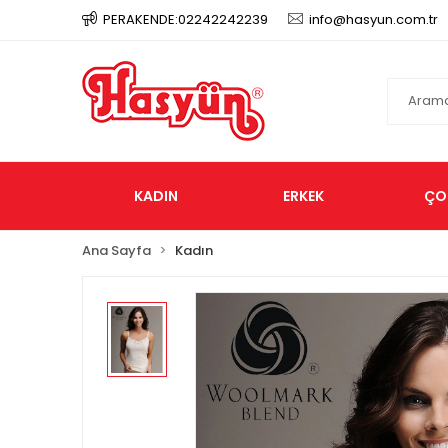
PERAKENDE:02242242239
info@hasyun.com.tr
KADIN
ERKEK
ÇO
Ana Sayfa
Kadın