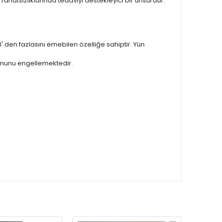
rahatsızlıklarında tedaviyi destekleyici bir unsurdur.
3' den fazlasını emebilen özelliğe sahiptir. Yün
umunu engellemektedir.