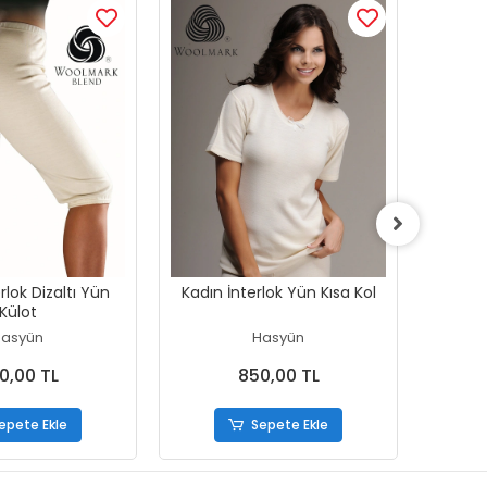
Kadın 
rlok Dizaltı Yün
Kadın İnterlok Yün Kısa Kol
Külot
asyün
Hasyün
0,00 TL
850,00 TL
epete Ekle
Sepete Ekle