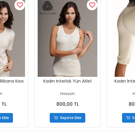
Ribana Kısa
Kadın Interlok Yün Atlet
Kadın İnte
n
Hasyün
H
 TL
800,00 TL
80
 Ekle
Sepete Ekle
S