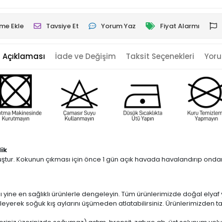
ime Ekle
Tavsiye Et
Yorum Yaz
Fiyat Alarmı
 Açıklaması
İade ve Değişim
Taksit Seçenekleri
Yoru
ik
ştur. Kokunun çıkması için önce 1 gün açık havada havalandırıp ondan 
ızı yine en sağlıklı ürünlerle dengeleyin. Tüm ürünlerimizde doğal elya
ngeleyerek soğuk kış aylarını üşümeden atlatabilirsiniz. Ürünlerimizd