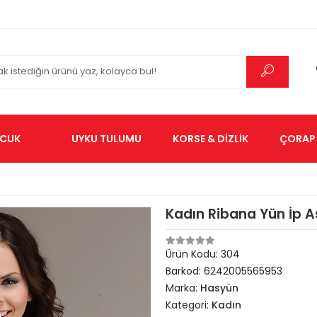
CUK
UYKU TULUMU
KORSE & DİZLİK
ÇORAP 
Kadın Ribana Yün İp Ask
Ürün Kodu:
304
Barkod:
6242005565953
Marka:
Hasyün
Kategori:
Kadın