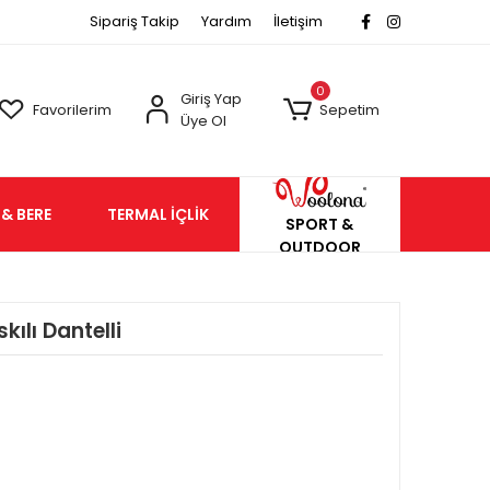
Sipariş Takip
Yardım
İletişim
0
Giriş Yap
Favorilerim
Sepetim
Üye Ol
& BERE
TERMAL İÇLİK
SPORT &
OUTDOOR
ılı Dantelli