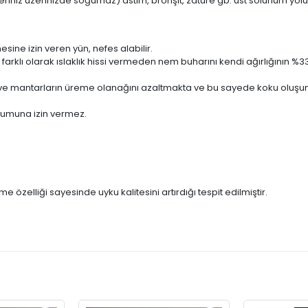
eriniz üzerinizde soğumaz) astım, bronşit, zature gb. üst solunum yolu 
ne izin veren yün, nefes alabilir.
en farklı olarak ıslaklık hissi vermeden nem buharını kendi ağırlığının %3
ri ve mantarların üreme olanağını azaltmakta ve bu sayede koku oluş
luşumuna izin vermez.
özelliği sayesinde uyku kalitesini artırdığı tespit edilmiştir.