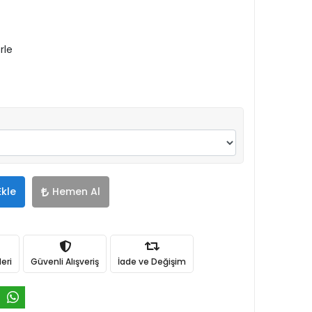
rle
Ekle
Hemen Al
eri
Güvenli Alışveriş
İade ve Değişim