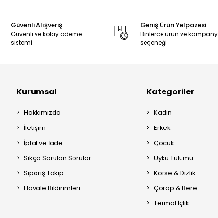
Güvenli Alışveriş
Geniş Ürün Yelpazesi
Güvenli ve kolay ödeme
Binlerce ürün ve kampan
sistemi
seçeneği
Kurumsal
Kategoriler
Hakkımızda
Kadın
İletişim
Erkek
İptal ve İade
Çocuk
Sıkça Sorulan Sorular
Uyku Tulumu
Sipariş Takip
Korse & Dizlik
Havale Bildirimleri
Çorap & Bere
Termal İçlik