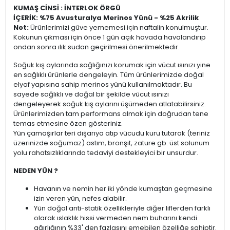
KUMAŞ CİNSİ : İNTERLOK ÖRGÜ
İÇERİK: %75 Avusturalya Merinos Yünü - %25 Akrilik
Not:
Ürünlerimizi güve yememesi için naftalin konulmuştur.
Kokunun çıkması için önce 1 gün açık havada havalandırıp
ondan sonra ılık sudan geçirilmesi önerilmektedir.
Soğuk kış aylarında sağlığınızı korumak için vücut ısınızı yine
en sağlıklı ürünlerle dengeleyin. Tüm ürünlerimizde doğal
elyaf yapısına sahip merinos yünü kullanılmaktadır. Bu
sayede sağlıklı ve doğal bir şekilde vücut ısınızı
dengeleyerek soğuk kış aylarını üşümeden atlatabilirsiniz.
Ürünlerimizden tam performans almak için doğrudan tene
temas etmesine özen gösteriniz.
Yün çamaşırlar teri dışarıya atıp vücudu kuru tutarak (teriniz
üzerinizde soğumaz) astım, bronşit, zature gb. üst solunum
yolu rahatsızlıklarında tedaviyi destekleyici bir unsurdur.
NEDEN YÜN ?
Havanın ve nemin her iki yönde kumaştan geçmesine
izin veren yün, nefes alabilir.
Yün doğal anti-statik özellikleriyle diğer liflerden farklı
olarak ıslaklık hissi vermeden nem buharını kendi
ağırlığının %33' den fazlasını emebilen özelliğe sahiptir.