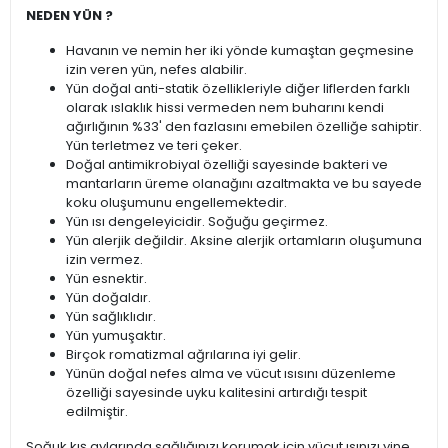
NEDEN YÜN ?
Havanın ve nemin her iki yönde kumaştan geçmesine
izin veren yün, nefes alabilir.
Yün doğal anti-statik özellikleriyle diğer liflerden farklı
olarak ıslaklık hissi vermeden nem buharını kendi
ağırlığının %33' den fazlasını emebilen özelliğe sahiptir.
Yün terletmez ve teri çeker.
Doğal antimikrobiyal özelliği sayesinde bakteri ve
mantarların üreme olanağını azaltmakta ve bu sayede
koku oluşumunu engellemektedir.
Yün ısı dengeleyicidir. Soğuğu geçirmez.
Yün alerjik değildir. Aksine alerjik ortamların oluşumuna
izin vermez.
Yün esnektir.
Yün doğaldır.
Yün sağlıklıdır.
Yün yumuşaktır.
Birçok romatizmal ağrılarına iyi gelir.
Yünün doğal nefes alma ve vücut ısısını düzenleme
özelliği sayesinde uyku kalitesini artırdığı tespit
edilmiştir.
Soğuk kış aylarında sağlığınızı korumak için vücut ısınızı yine