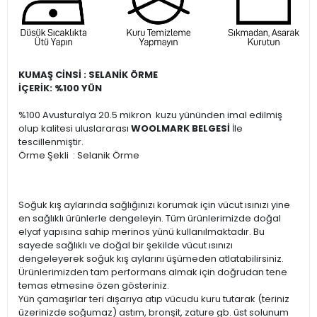
KUMAŞ CİNSİ : SELANİK ÖRME
İÇERİK: %100 YÜN
%100 Avusturalya 20.5 mikron kuzu yününden imal edilmiş
olup kalitesi uluslararası
WOOLMARK BELGESİ
İle
tescillenmiştir.
Örme Şekli : Selanik Örme
Soğuk kış aylarında sağlığınızı korumak için vücut ısınızı yine
en sağlıklı ürünlerle dengeleyin. Tüm ürünlerimizde doğal
elyaf yapısına sahip merinos yünü kullanılmaktadır. Bu
sayede sağlıklı ve doğal bir şekilde vücut ısınızı
dengeleyerek soğuk kış aylarını üşümeden atlatabilirsiniz.
Ürünlerimizden tam performans almak için doğrudan tene
temas etmesine özen gösteriniz.
Yün çamaşırlar teri dışarıya atıp vücudu kuru tutarak (teriniz
üzerinizde soğumaz) astım, bronşit, zature gb. üst solunum