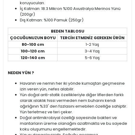
koruyucuları.
İç Katman: 18.3 Mikron %100 Avustralya Merinos Yünü
(200gr)
Dış Katman: %100 Pamuk (250gr)
BEDEN TABLOSU
ÇOCUĞUNUZUN BOYU
TERCİH ETMENİZ GEREKEN ÜRÜN
80-100 cm
1-2 Yaş
100-120 cm
3-4 Yaş
120-140 cm
5-6 Yaş
NEDEN YÜN ?
Havanın ve nemin her iki yönde kumaştan geçmesine
izin veren yün, nefes alabilir.
Yün doğal anti-statik özellikleriyle diğer liflerden farklı
olarak ıslaklık hissi vermeden nem buharını kendi
ağırlığının %33' den fazlasını emebilen özelliğe sahiptir.
Yün terletmez ve teri çeker.
Doğal antimikrobiyal özelliği sayesinde bakteri ve
mantarların üreme olanağını azaltmakta ve bu sayede
koku oluşumunu engellemektedir.
Yün ısı dengeleyicidir. Soğuğu geçirmez.